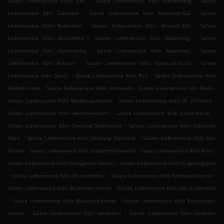
Salate Lieferservice Köln Sülz
Salate Lieferservice Köln Klettenberg
Salate
.
.
Lieferservice Köln Zollstock
Salate Lieferservice Köln Neustadt-Süd
Salate
.
.
Lieferservice Köln Raderthal
Salate Lieferservice Köln Altstadt-Süd
Salate
.
.
Lieferservice Köln Braunsfeld
Salate Lieferservice Köln Raderberg
Salate
.
.
Lieferservice Köln Marienburg
Salate Lieferservice Köln Bayenthal
Salate
.
.
Lieferservice Köln Rondorf
Salate Lieferservice Köln Neustadt-Nord
Salate
.
.
Lieferservice Köln Deutz
Salate Lieferservice Köln Poll
Salate Lieferservice Köln
.
.
.
Rodenkirchen
Salate Lieferservice Köln Hahnwald
Salate Lieferservice Köln Weiß
.
.
Salate Lieferservice Köln Weißhaus-Viertel
Salate Lieferservice Köln GE Zollstock
.
.
Salate Lieferservice Köln Beethovenpark
Salate Lieferservice Köln Justiz-Viertel
.
Salate Lieferservice Köln Siedlung Südfriedhof
Salate Lieferservice Köln Zollstock-
.
.
Nord
Salate Lieferservice Köln Siedlung Zollstock
Salate Lieferservice Köln Uni-
.
.
.
Viertel
Salate Lieferservice Köln Südbahnhof-Viertel
Salate Lieferservice Köln Kriel
.
Salate Lieferservice Köln Volksgarten-Viertel
Salate Lieferservice Köln Vorgebirgspark
.
.
.
Salate Lieferservice Köln Alt-Lindenthal
Salate Lieferservice Köln Rathenau-Viertel
.
Salate Lieferservice Köln Studenten-Viertel
Salate Lieferservice Köln Neu-Lindenthal
.
.
Salate Lieferservice Köln Mauritius-Viertel
Salate Lieferservice Köln Pantaleons-
.
.
Viertel
Salate Lieferservice Köln Deckstein
Salate Lieferservice Köln Severins-