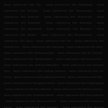
.
.
Salate Lieferservice Köln Sülz
Salate Lieferservice Köln Klettenberg
Salate
.
.
Lieferservice Köln Zollstock
Salate Lieferservice Köln Neustadt-Süd
Salate
.
.
Lieferservice Köln Raderthal
Salate Lieferservice Köln Altstadt-Süd
Salate
.
.
Lieferservice Köln Braunsfeld
Salate Lieferservice Köln Raderberg
Salate
.
.
Lieferservice Köln Marienburg
Salate Lieferservice Köln Bayenthal
Salate
.
.
Lieferservice Köln Rondorf
Salate Lieferservice Köln Neustadt-Nord
Salate
.
.
Lieferservice Köln Deutz
Salate Lieferservice Köln Poll
Salate Lieferservice Köln
.
.
.
Rodenkirchen
Salate Lieferservice Köln Hahnwald
Salate Lieferservice Köln Weiß
.
.
Salate Lieferservice Köln Weißhaus-Viertel
Salate Lieferservice Köln GE Zollstock
.
.
Salate Lieferservice Köln Beethovenpark
Salate Lieferservice Köln Justiz-Viertel
.
Salate Lieferservice Köln Siedlung Südfriedhof
Salate Lieferservice Köln Zollstock-
.
.
Nord
Salate Lieferservice Köln Siedlung Zollstock
Salate Lieferservice Köln Uni-
.
.
.
Viertel
Salate Lieferservice Köln Südbahnhof-Viertel
Salate Lieferservice Köln Kriel
.
Salate Lieferservice Köln Volksgarten-Viertel
Salate Lieferservice Köln Vorgebirgspark
.
.
.
Salate Lieferservice Köln Alt-Lindenthal
Salate Lieferservice Köln Rathenau-Viertel
.
Salate Lieferservice Köln Studenten-Viertel
Salate Lieferservice Köln Neu-Lindenthal
.
.
Salate Lieferservice Köln Mauritius-Viertel
Salate Lieferservice Köln Pantaleons-
.
.
Viertel
Salate Lieferservice Köln Deckstein
Salate Lieferservice Köln Severins-