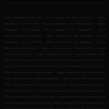
.
.
Salate Lieferservice Köln Sülz
Salate Lieferservice Köln Klettenberg
Salate
.
.
Lieferservice Köln Zollstock
Salate Lieferservice Köln Neustadt-Süd
Salate
.
.
Lieferservice Köln Raderthal
Salate Lieferservice Köln Altstadt-Süd
Salate
.
.
Lieferservice Köln Braunsfeld
Salate Lieferservice Köln Raderberg
Salate
.
.
Lieferservice Köln Marienburg
Salate Lieferservice Köln Bayenthal
Salate
.
.
Lieferservice Köln Rondorf
Salate Lieferservice Köln Neustadt-Nord
Salate
.
.
Lieferservice Köln Deutz
Salate Lieferservice Köln Poll
Salate Lieferservice Köln
.
.
.
Rodenkirchen
Salate Lieferservice Köln Hahnwald
Salate Lieferservice Köln Weiß
.
.
Salate Lieferservice Köln Weißhaus-Viertel
Salate Lieferservice Köln GE Zollstock
.
.
Salate Lieferservice Köln Beethovenpark
Salate Lieferservice Köln Justiz-Viertel
.
Salate Lieferservice Köln Siedlung Südfriedhof
Salate Lieferservice Köln Zollstock-
.
.
Nord
Salate Lieferservice Köln Siedlung Zollstock
Salate Lieferservice Köln Uni-
.
.
.
Viertel
Salate Lieferservice Köln Südbahnhof-Viertel
Salate Lieferservice Köln Kriel
.
Salate Lieferservice Köln Volksgarten-Viertel
Salate Lieferservice Köln Vorgebirgspark
.
.
.
Salate Lieferservice Köln Alt-Lindenthal
Salate Lieferservice Köln Rathenau-Viertel
.
Salate Lieferservice Köln Studenten-Viertel
Salate Lieferservice Köln Neu-Lindenthal