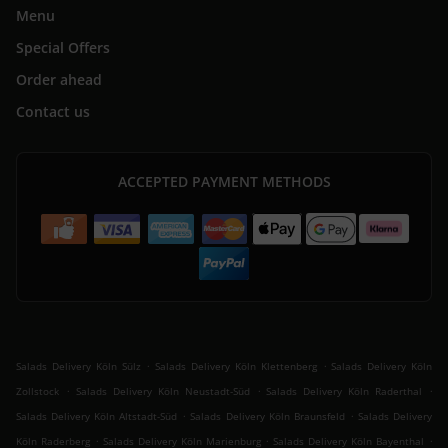
Menu
Special Offers
Order ahead
Contact us
ACCEPTED PAYMENT METHODS
.
.
Salads Delivery Köln Sülz
Salads Delivery Köln Klettenberg
Salads Delivery Köln
.
.
.
Zollstock
Salads Delivery Köln Neustadt-Süd
Salads Delivery Köln Raderthal
.
.
Salads Delivery Köln Altstadt-Süd
Salads Delivery Köln Braunsfeld
Salads Delivery
.
.
.
Köln Raderberg
Salads Delivery Köln Marienburg
Salads Delivery Köln Bayenthal