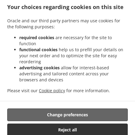
.
.
Your choices regarding cookies on this site
Viertel
Salads Delivery Köln Güterverkehrszentrum Eifeltor
Salads Delivery Köln
.
.
.
Colonius
Salads Delivery Köln Belgisches Viertel
Salads Delivery Köln Höningen
Oracle and our third party partners may use cookies for
.
.
Salads Delivery Köln Neu-Hahnwald
Salads Delivery Köln Alt-Hahnwald
Salads
the following purposes:
.
.
Delivery Köln Schillingsrott
Salads Delivery Köln GE Rodenkirchen
Salads Delivery
.
.
Köln Rondorf-Ost
Salads Delivery Köln Hochkirchen
Salads Delivery Köln Flußviertel
required cookies
are necessary for the site to
function
.
.
.
Salads Delivery Köln Auenviertel
Salads Delivery Köln Michaelshoven
Salads
functional cookies
help us to prefill your details on
.
.
Delivery Köln Rondorf-West
Salads Delivery Köln Künstler-Viertel
Salads Delivery
your next order and to optimize the site for easy
.
.
.
Köln Lindenthal
Salads Delivery Köln Innenstadt
Salads Delivery Köln Porz
Salads
reordering
.
.
Delivery Köln
Salads Delivery Oelsnitz/Erzgebirge Innenstadt
Salads Delivery
advertising cookies
allow for interest-based
advertising and tailored content across your
.
.
Oelsnitz/Erzgebirge
Salads Delivery Hürth Efferen
Salads Delivery Hürth Lindenthal
browsers and devices
.
.
.
Salads Delivery Hürth Kendenich
Salads Delivery Hürth Rodenkirchen
Salads
.
.
Delivery Hürth Kalscheuren
Salads Delivery Hürth Hermülheim
Salads Delivery
Please visit our
Cookie policy
for more information.
.
.
.
.
Hürth Stotzheim
Salads Delivery Hürth
Pasta Delivery
Pizza Delivery
Takeaway
food delivery
Change preferences
Reject all