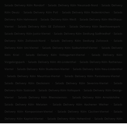
.
.
Salads Delivery Köln Rondorf
Salads Delivery Köln Neustadt-Nord
Salads Delivery
.
.
.
Köln Deutz
Salads Delivery Köln Poll
Salads Delivery Köln Rodenkirchen
Salads
.
.
Delivery Köln Hahnwald
Salads Delivery Köln Weiß
Salads Delivery Köln Weißhaus-
.
.
.
Viertel
Salads Delivery Köln GE Zollstock
Salads Delivery Köln Beethovenpark
.
.
Salads Delivery Köln Justiz-Viertel
Salads Delivery Köln Siedlung Südfriedhof
Salads
.
.
Delivery Köln Zollstock-Nord
Salads Delivery Köln Siedlung Zollstock
Salads
.
.
Delivery Köln Uni-Viertel
Salads Delivery Köln Südbahnhof-Viertel
Salads Delivery
.
.
Köln Kriel
Salads Delivery Köln Volksgarten-Viertel
Salads Delivery Köln
.
.
Vorgebirgspark
Salads Delivery Köln Alt-Lindenthal
Salads Delivery Köln Rathenau-
.
.
Viertel
Salads Delivery Köln Studenten-Viertel
Salads Delivery Köln Neu-Lindenthal
.
.
.
Salads Delivery Köln Mauritius-Viertel
Salads Delivery Köln Pantaleons-Viertel
.
.
Salads Delivery Köln Deckstein
Salads Delivery Köln Severins-Viertel
Salads
.
.
Delivery Köln Südstadt
Salads Delivery Köln Volkspark
Salads Delivery Köln Georgs-
.
.
.
Viertel
Salads Delivery Köln Rheinsteinstr.
Salads Delivery Köln Arnoldshöhe
.
.
Salads Delivery Köln Melaten
Salads Delivery Köln Aachener Weiher
Salads
.
.
Delivery Köln Komponisten-Viertel
Salads Delivery Köln Cäcilien-Viertel
Salads
.
.
Delivery Köln Kapitol-Viertel
Salads Delivery Köln Hohenlind
Salads Delivery Köln
.
.
Rheinauhafen
Salads Delivery Köln GE Bayenthal
Salads Delivery Köln Dichter-