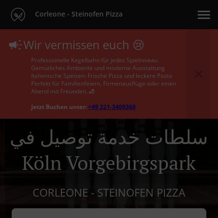
Corleone - Steinofen Pizza
Wir vermissen euch 😢
Professionelle Kegelbahn für jedes Spielniveau
Gemütliches Ambiente und moderne Ausstattung
Italienische Speisen: Frische Pizza und leckere Pasta
Perfekt für Familienfeiern, Firmenausflüge oder einen
Abend mit Freunden. 🎳
Jetzt Buchen unter:
+49 221-3409360
سلطات خدمة توصيل في
Köln Vorgebirgspark
CORLEONE - STEINOFEN PIZZA