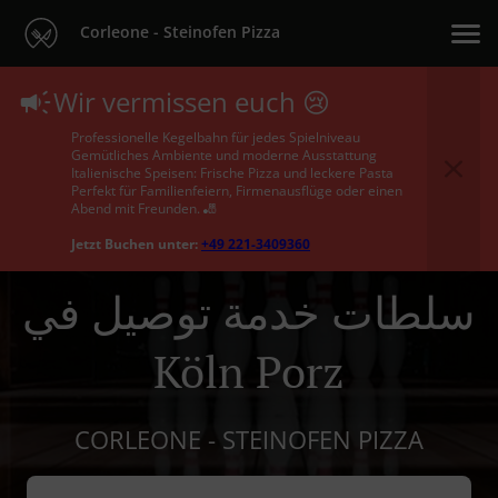
Corleone - Steinofen Pizza
Wir vermissen euch 😢
Professionelle Kegelbahn für jedes Spielniveau
Gemütliches Ambiente und moderne Ausstattung
Italienische Speisen: Frische Pizza und leckere Pasta
Perfekt für Familienfeiern, Firmenausflüge oder einen
Abend mit Freunden. 🎳
Jetzt Buchen unter:
+49 221-3409360
سلطات خدمة توصيل في
Köln Porz
CORLEONE - STEINOFEN PIZZA