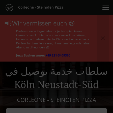
Corleone - Steinofen Pizza
Wir vermissen euch 😢
Professionelle Kegelbahn für jedes Spielniveau
Gemütliches Ambiente und moderne Ausstattung
Italienische Speisen: Frische Pizza und leckere Pasta
Perfekt für Familienfeiern, Firmenausflüge oder einen
Abend mit Freunden. 🎳
Jetzt Buchen unter:
+49 221-3409360
سلطات خدمة توصيل في
Köln Neustadt-Süd
CORLEONE - STEINOFEN PIZZA